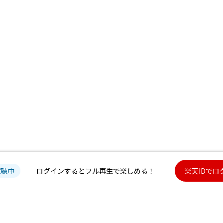
試聴中
ログインするとフル再生で楽しめる！
楽天IDでロ