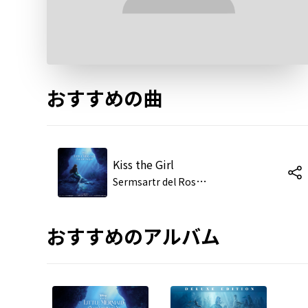
おすすめの曲
Kiss the Girl
S
ermsartr del Rosario/Pimpida Pitaksonggram/Poonyapat Atiksawedparit/アンサンブル
おすすめのアルバム