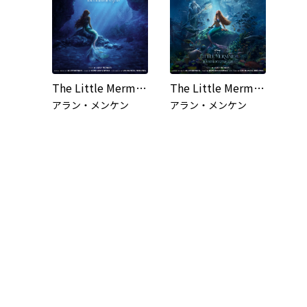
The Little Mermaid (Thai Original Motion Picture Soundtrack)
The Little Mermaid (Thai Original Soundtrack/Deluxe Edition)
アラン・メンケン
アラン・メンケン