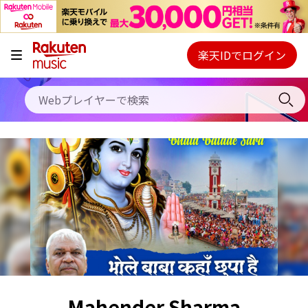
キャンペーン
料金プラン
楽天IDでログイン
Webプレイヤー
使い方
ご契約内容の確認・変更
ヘルプ
初回30日間無料お試し
Mahender Sharma