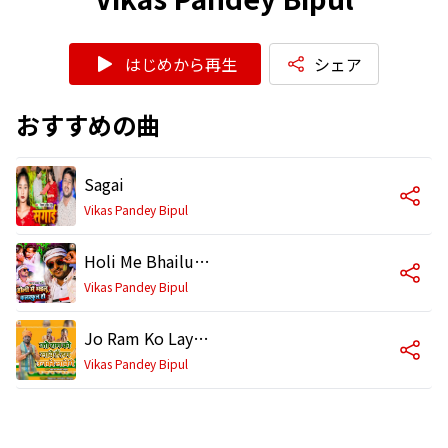
はじめから再生
シェア
おすすめの曲
Sagai
Vikas Pandey Bipul
Holi Me Bhailu Kalarful Ho
Vikas Pandey Bipul
Jo Ram Ko Laye Hai Hum Unko Layenge
Vikas Pandey Bipul