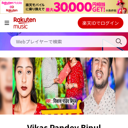
キャンペーン
料金プラン
楽天IDでログイン
Webプレイヤー
使い方
ご契約内容の確認・変更
ヘルプ
初回30日間無料お試し
Vikas Pandey Bipul