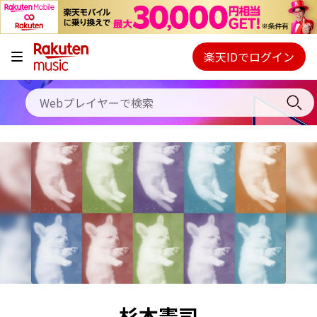
キャンペーン
料金プラン
楽天IDでログイン
Webプレイヤー
使い方
ご契約内容の確認・変更
ヘルプ
初回30日間無料お試し
杉本憲司