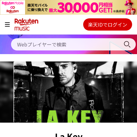
キャンペーン
料金プラン
楽天IDでログイン
Webプレイヤー
使い方
ご契約内容の確認・変更
ヘルプ
初回30日間無料お試し
La Key