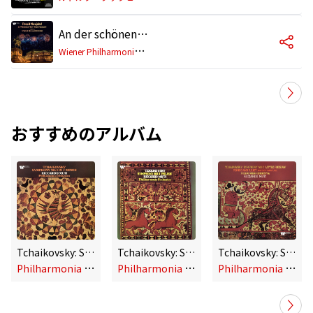
An der schönen blauen Donau, Op. 314 (Live)
W
iener Philharmoniker, Riccardo Muti
おすすめのアルバム
Tchaikovsky: Symphony No. 4 in F Minor, Op. 36
Tchaikovsky: Symphony No. 3 in D Major, Op. 29 "Polish"
Tchaikovsky: Symphony No. 2 in C Minor, Op. 17 "Little Russian" & Romeo and Juliet
P
hilharmonia Orchestra, Riccardo Muti
P
hilharmonia Orchestra, Riccardo Muti
P
hilharmonia Orchestra, Riccardo Muti