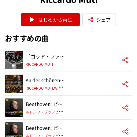
はじめから再生
シェア
おすすめの曲
「ゴッド・ファーザー Part II」〜エンド・タイトル
RICCARDO MUTI
An der schönen blauen Donau, Walzer, Op. 314
R
ICCARDO MUTI,Wiener Philharmoniker
Beethoven: ピアノ協奏曲第5番 変ホ長調 作品73《皇帝》: 第1楽章: Allegro
ル
ドルフ・ブッフビンダー/ウィーン・フィルハーモニー管弦楽団/リッカルド・ムーティ
Beethoven: ピアノ協奏曲第5番 変ホ長調 作品73《皇帝》: 第2楽章: Adagio un poco moto
ル
ドルフ・ブッフビンダー/ウィーン・フィルハーモニー管弦楽団/リッカルド・ムーティ