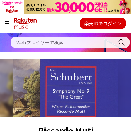
キャンペーン
料金プラン
楽天IDでログイン
Webプレイヤー
使い方
ご契約内容の確認・変更
ヘルプ
初回30日間無料お試し
Riccardo Muti