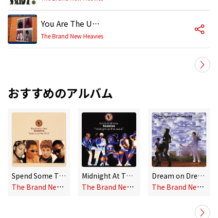
You Are The Universe (Radio Version)
The Brand New Heavies
おすすめのアルバム
Spend Some Time (Remixes)
Midnight At The Oasis (Remixes)
Dream on Dreamer (Remixes)
T
he Brand New Heavies
T
he Brand New Heavies
T
he Brand New Heavies