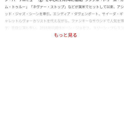
ム・トゥルー」「ネヴァー・ストップ」などが英米でヒットして以来、アシ
ッド・ジャズ・シーンを牽引。エンディア・ダヴェンポート、サイーダ・ギ
ャレットらヴォーカリストを代えながら、ファンキーなサウンドで人気を博
す。来日公演も多い。2016年以降はドーン・ジョセフ、スリーン・フレミン
もっと見る
グ、アンジェラ・リッチらがツアーに帯同。2019年に『TBNH』をリリース。