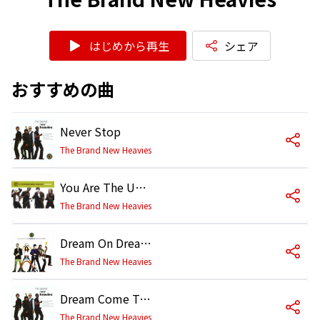
はじめから再生
シェア
おすすめの曲
Never Stop
The Brand New Heavies
You Are The Universe
The Brand New Heavies
Dream On Dreamer
The Brand New Heavies
Dream Come True
The Brand New Heavies