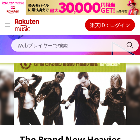
キャンペーン
料金プラン
楽天IDでログイン
Webプレイヤー
使い方
ご契約内容の確認・変更
ヘルプ
初回30日間無料お試し
The Brand New Heavies