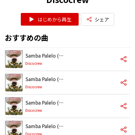
はじめから再生
シェア
おすすめの曲
Samba Palelo (Radio Edit)
Discocrew
Samba Palelo (Dance Edit)
Discocrew
Samba Palelo (Audiogate Remix)
Discocrew
Samba Palelo (Mindloop Club RMX)
Discocrew