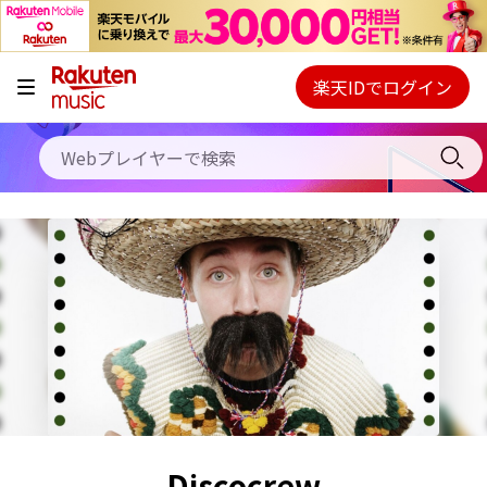
キャンペーン
料金プラン
楽天IDでログイン
Webプレイヤー
使い方
ご契約内容の確認・変更
ヘルプ
初回30日間無料お試し
Discocrew