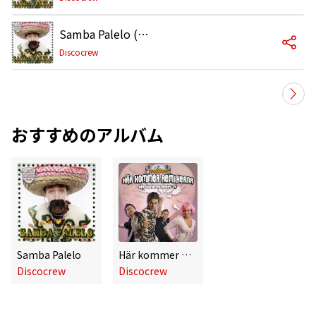
Samba Palelo (Fola Remix)
Discocrew
おすすめのアルバム
Samba Palelo
Här kommer Rebecca (Här kommer remixarna EP)
Discocrew
Discocrew