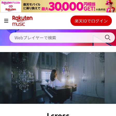
キャンペーン
料金プラン
楽天IDでログイン
Webプレイヤー
使い方
ご契約内容の確認・変更
ヘルプ
初回30日間無料お試し
Lcross