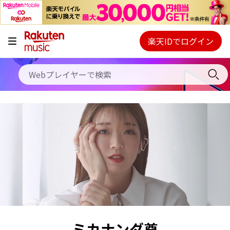
キャンペーン
料金プラン
楽天IDでログイン
Webプレイヤー
使い方
ご契約内容の確認・変更
ヘルプ
初回30日間無料お試し
ミカナンダ尊