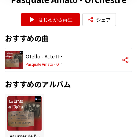
はじめから再生
シェア
おすすめの曲
Otello - Acte II (Arrigo Boïto) : Credo (Iago)
P
asquale Amato - Orchestre
おすすめのアルバム
Les urnes de l'opéra