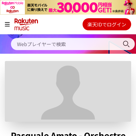
キャンペーン
料金プラン
楽天IDでログイン
Webプレイヤー
使い方
ご契約内容の確認・変更
ヘルプ
初回30日間無料お試し
Pasquale Amato - Orchestre