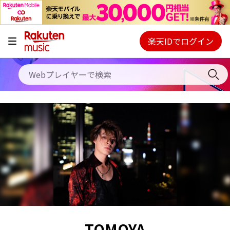
キャンペーン
料金プラン
楽天IDでログイン
Webプレイヤー
使い方
ご契約内容の確認・変更
ヘルプ
初回30日間無料お試し
TOMOYA