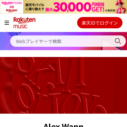
キャンペーン
料金プラン
楽天IDでログイン
Webプレイヤー
使い方
ご契約内容の確認・変更
ヘルプ
初回30日間無料お試し
Alex Wann