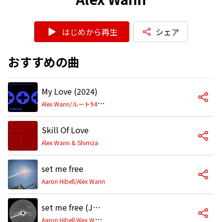
はじめから再生
シェア
おすすめの曲
My Love (2024)
A
lex Wann/ルート94/ジェス・グリン
Skill Of Love
Alex Wann & Shimza
set me free
Aaron Hibell/Alex Wann
set me free (Joris Voorn Remix)
A
aron Hibell/Alex Wann/ヨーリス・ヴォーン