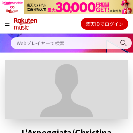
キャンペーン
料金プラン
楽天IDでログイン
Webプレイヤー
使い方
ご契約内容の確認・変更
ヘルプ
初回30日間無料お試し
L'Arpeggiata/Christina