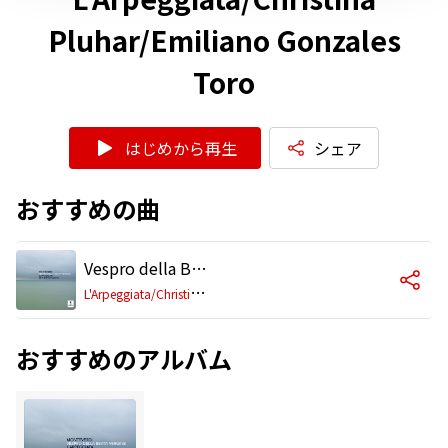
Pluhar/Emiliano Gonzales
Toro
はじめから再生
シェア
おすすめの曲
Vespro della Beata Vergine, SV 206: III. Nigra sum (Concerto, Motetto ad una voce)
L
'Arpeggiata/Christina Pluhar/Emiliano Gonzales Toro
おすすめのアルバム