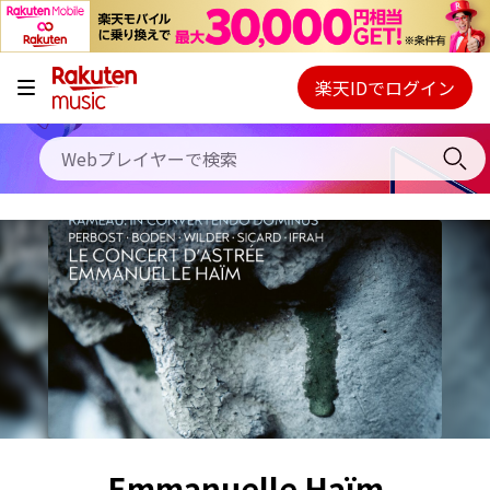
キャンペーン
料金プラン
楽天IDでログイン
Webプレイヤー
使い方
ご契約内容の確認・変更
ヘルプ
初回30日間無料お試し
Emmanuelle Haïm