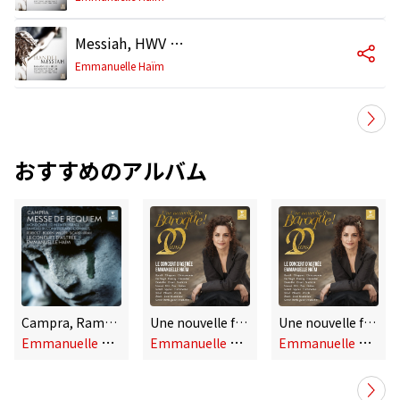
Messiah, HWV 56, Pt. 2, Scene 4: Chorus. "Let All the Angels of God Worship Him"
Emmanuelle Haïm
おすすめのアルバム
Campra, Rameau, Mondonville
Une nouvelle fête baroque (Live)
Une nouvelle fête baroque - Rameau: Les Boréades, Suite: Rondeau vif (Live)
E
mmanuelle Haïm
E
mmanuelle Haïm
E
mmanuelle Haïm