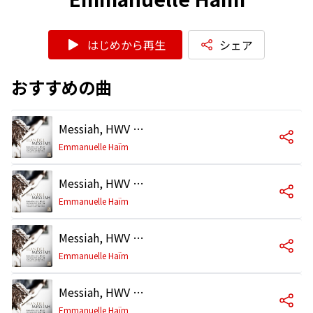
はじめから再生
シェア
おすすめの曲
Messiah, HWV 56, Pt. 1, Scene 2: Accompagnato. "Thus Saith the Lord"
Emmanuelle Haïm
Messiah, HWV 56, Pt. 2, Scene 1: Aria. "He Was Despised and Rejected of Men"
Emmanuelle Haïm
Messiah, HWV 56, Pt. 2, Scene 1: Chorus. "All We Like Sheep Have Gone Astray"
Emmanuelle Haïm
Messiah, HWV 56, Pt. 2, Scene 3: Chorus. "Lift Up Your Heads"
Emmanuelle Haïm