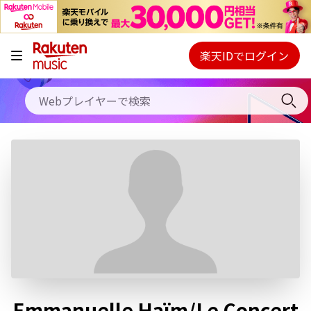
キャンペーン
料金プラン
楽天IDでログイン
Webプレイヤー
使い方
ご契約内容の確認・変更
ヘルプ
初回30日間無料お試し
Emmanuelle Haïm/Le Concert