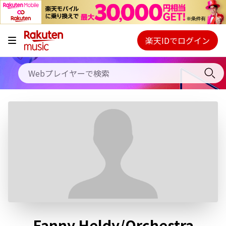
キャンペーン
料金プラン
楽天IDでログイン
Webプレイヤー
使い方
ご契約内容の確認・変更
ヘルプ
初回30日間無料お試し
Fanny Heldy/Orchestra