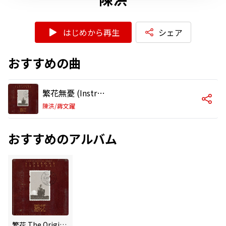
はじめから再生
シェア
おすすめの曲
繁花無憂 (Instrumental)
陳洪/蔣文躍
おすすめのアルバム
繁花 The Original Music & Soundtrack of Blossoms Shanghai