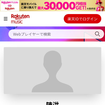
キャンペーン
料金プラン
楽天IDでログイン
Webプレイヤー
使い方
ご契約内容の確認・変更
ヘルプ
初回30日間無料お試し
陳洪