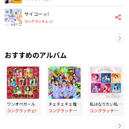
サイコーッ!
コングラッチェッ!
おすすめのアルバム
ワンオペガール
チェチェチェ推しまつり
私はなりたい私になる
コ
ングラッチェッ!
コ
ングラッチェッ!
コングラッチェ!