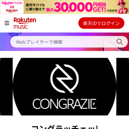
キャンペーン
料金プラン
楽天IDでログイン
Webプレイヤー
使い方
ご契約内容の確認・変更
ヘルプ
初回30日間無料お試し
コングラッチェッ!