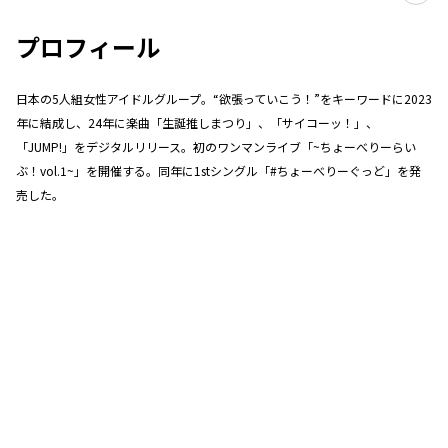
プロフィール
日本の5人組女性アイドルグループ。“欲張っていこう！”をキーワードに2023
年に結成し、24年に楽曲「生誕推しまつり」、「サイコーッ！」、
「JUMP!」をデジタルリリース。初のワンマンライブ「~ちょーべりーらい
ぶ！vol.1~」を開催する。同年に1stシングル「#ちょーべりーぐっど」を発
売した。