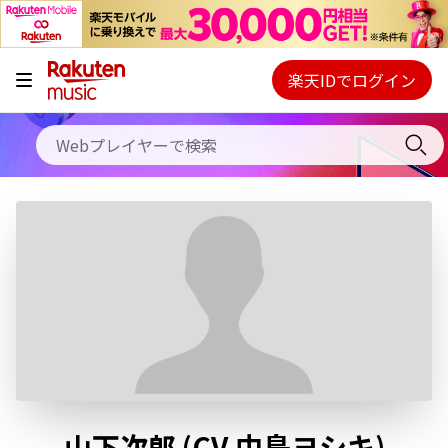
キャンペーン
料金プラン
楽天IDでログイン
Webプレイヤー
使い方
ご契約内容の確認・変更
ヘルプ
初回30日間無料お試し
山下次郎 (CV.中島ヨシキ)