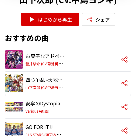
はじめから再生
シェア
おすすめの曲
お菓子なアドベンチャー
蒼
井悠介 (CV.菊池勇成)、冬美 旬 (CV.永塚拓馬)、姫野かのん (CV.村瀬 歩)、山下次郎 (CV.中島ヨシキ)
四心争乱 -天地一指-
山
下次郎 (CV.中島ヨシキ)、葛之葉雨彦 (CV.笠間 淳)、伊集院北斗 (CV.神原大地)、木村 龍 (CV.濱 健人)、円城寺道流 (CV.濱野大輝)、天ヶ瀬冬馬 (CV.寺島拓篤)、眉見鋭心 (CV.大塚剛央)、九十九一希 (CV.比留間俊哉)、神楽 麗 (CV.永野由祐)
安寧のDystopia
Various Artists
GO FOR IT!!
3
15 STARS (渡辺みのり、信玄誠司、硲 道夫、山下次郎、葛之葉雨彦)