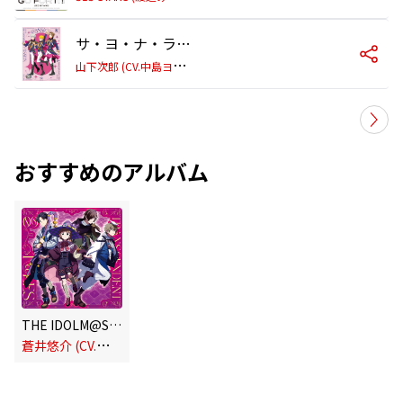
サ・ヨ・ナ・ラ Summer Holiday (山下次郎 ソロVer.)
山
下次郎 (CV.中島ヨシキ)
おすすめのアルバム
THE IDOLM@STER SideM TRANSCENDENT T@LES 09
蒼
井悠介 (CV.菊池勇成)、冬美 旬 (CV.永塚拓馬)、姫野かのん (CV.村瀬 歩)、山下次郎 (CV.中島ヨシキ)