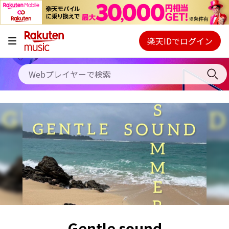
キャンペーン
料金プラン
楽天IDでログイン
Webプレイヤー
使い方
ご契約内容の確認・変更
ヘルプ
初回30日間無料お試し
Gentle sound