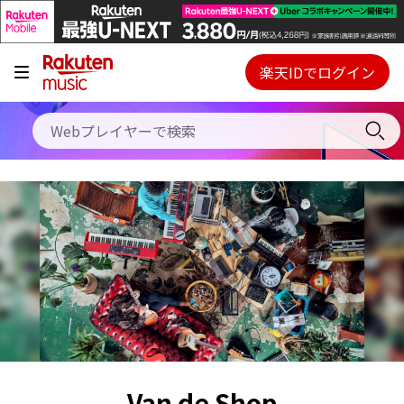
キャンペーン
料金プラン
楽天IDでログイン
Webプレイヤー
使い方
ご契約内容の確認・変更
ヘルプ
初回30日間無料お試し
Van de Shop