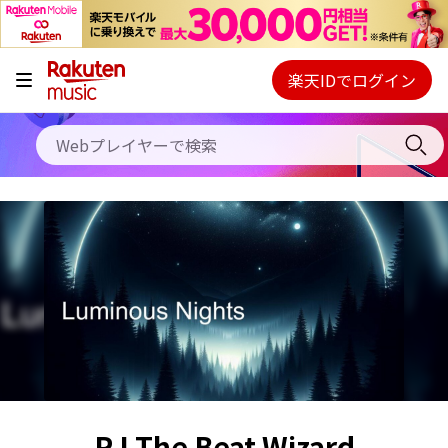
キャンペーン
料金プラン
楽天IDでログイン
Webプレイヤー
使い方
ご契約内容の確認・変更
ヘルプ
初回30日間無料お試し
RJ The Beat Wizard