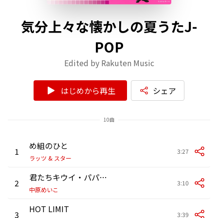
気分上々な懐かしの夏うたJ-
POP
Edited by Rakuten Music
はじめから再生
シェア
10曲
め組のひと
1
3:27
ラッツ & スター
君たちキウイ・パパイア・マンゴーだね。
2
3:10
中原めいこ
HOT LIMIT
3
3:39