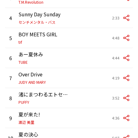
T.M.Revolution
Sunny Day Sunday
4
2:33
センチメンタル・バス
BOY MEETS GIRL
5
4:48
trf
あー夏休み
6
4:44
TUBE
Over Drive
7
4:19
JUDY AND MARY
渚にまつわるエトセトラ
8
3:52
PUFFY
夏が来た!
9
4:36
渡辺 美里
夏の決心
10
5:07