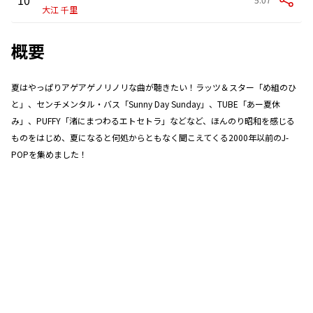
大江 千里
概要
夏はやっぱりアゲアゲノリノリな曲が聴きたい！ラッツ＆スター「め組のひ
と」、センチメンタル・バス「Sunny Day Sunday」、TUBE「あー夏休
み」、PUFFY「渚にまつわるエトセトラ」などなど、ほんのり昭和を感じる
ものをはじめ、夏になると何処からともなく聞こえてくる2000年以前のJ-
POPを集めました！