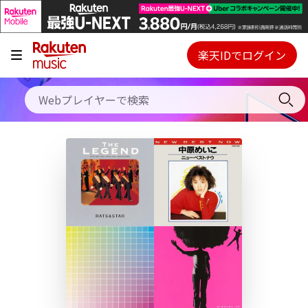
キャンペーン
料金プラン
楽天IDでログイン
Webプレイヤー
使い方
ご契約内容の確認・変更
ヘルプ
初回30日間無料お試し