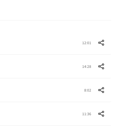
12:01
14:28
8:02
11:36