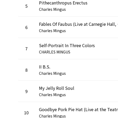
Pithecanthropus Erectus
5
Charles Mingus
Fables Of Fau
6
Charles Mingus
Self-Portrait In Three Colors
7
CHARLES MINGUS
II B.S.
8
Charles Mingus
My Jelly Roll Soul
9
Charles Mingus
Goodb
10
Charles Mingus