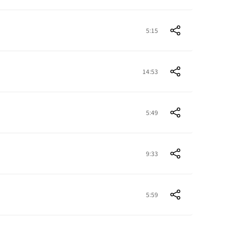
5:15
14:53
5:49
9:33
5:59