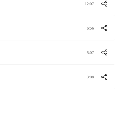
12:07
6:56
5:07
3:08