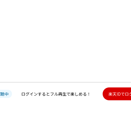
試聴中
ログインするとフル再生で楽しめる！
楽天IDでロ