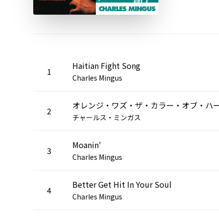
Haitian Fight Song
1
Charles Mingus
2
チャールス・ミンガス
Moanin'
3
Charles Mingus
Better Get Hit In Your Soul
4
Charles Mingus