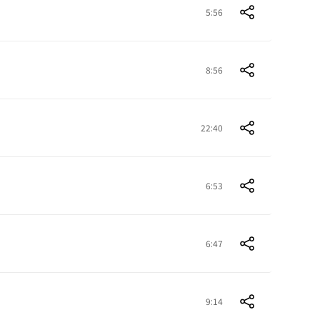
5:56
8:56
22:40
6:53
6:47
9:14