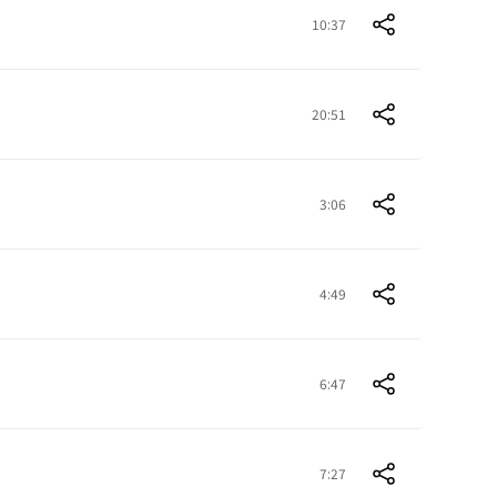
10:37
20:51
3:06
4:49
6:47
7:27