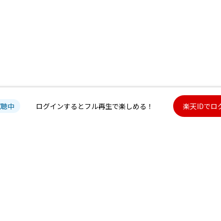
試聴中
ログインするとフル再生で楽しめる！
楽天IDでロ