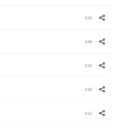
3:32
3:08
3:10
2:26
4:11