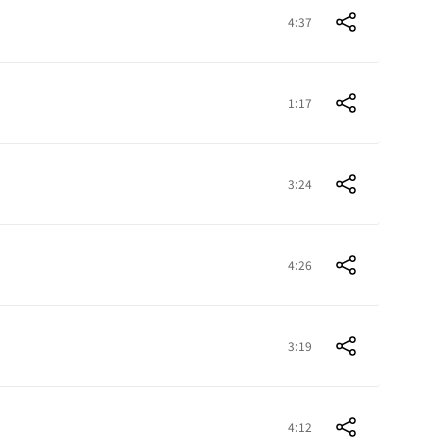
4:37
1:17
3:24
4:26
3:19
4:12