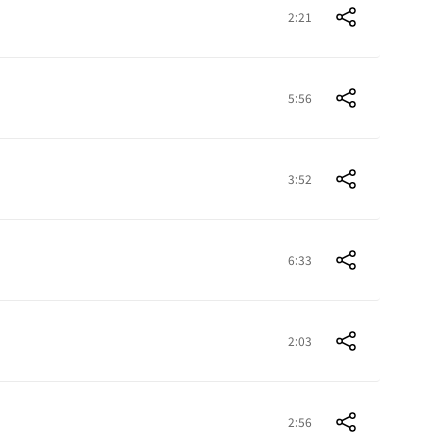
2:21
5:56
3:52
6:33
2:03
2:56