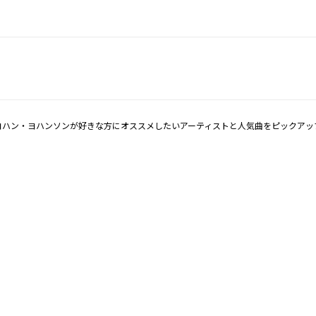
ヨハン・ヨハンソンが好きな方にオススメしたいアーティストと人気曲をピックアッ