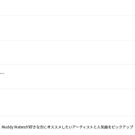
s And What Should Never Be (1/4/71 Paris Theatre)
Muddy Watersが好きな方にオススメしたいアーティストと人気曲をピックアップ