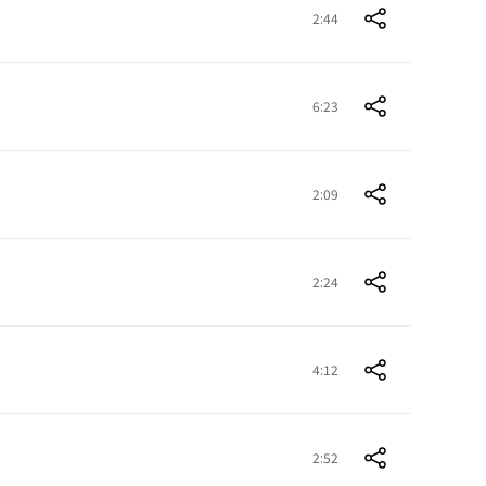
2:44
6:23
2:09
2:24
4:12
2:52