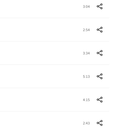
3:04
2:54
3:34
5:13
4:15
2:43