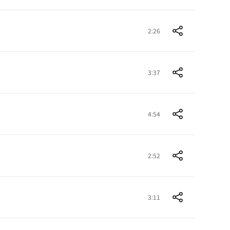
2:26
3:37
4:54
2:52
3:11