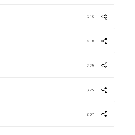
6:15
4:18
2:29
3:25
3:07