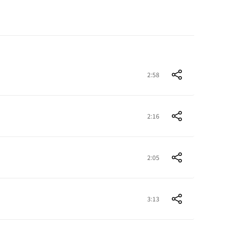
2:58
2:16
2:05
3:13