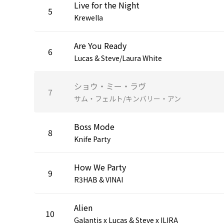
Live for the Night
5
Krewella
Are You Ready
6
Lucas & Steve/Laura White
ショウ・ミー・ラヴ
7
サム・フェルト/キンバリー・アン
Boss Mode
8
Knife Party
How We Party
9
R3HAB & VINAI
Alien
10
Galantis x Lucas & Steve x ILIRA