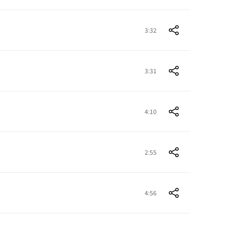
3:32
3:31
4:10
2:55
4:56