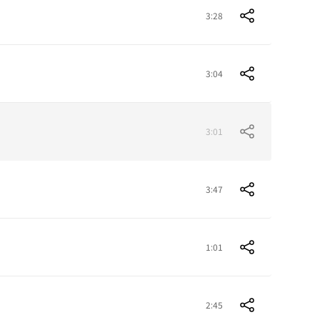
3:28
3:04
3:01
3:47
1:01
2:45