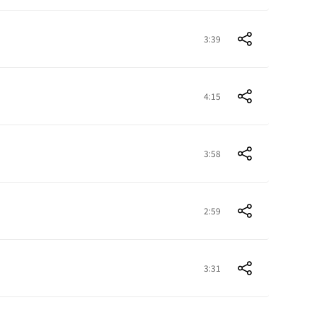
3:39
4:15
3:58
2:59
3:31