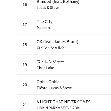
Blinded (feat. Bethany)
16
Lucas & Steve
The City
17
Madeon
OK (feat. James Blunt)
18
ロビン・シュルツ
ストレンジャー
19
Chris Lake
Oohla Oohla
20
Tiësto, Lucas & Steve
A LIGHT THAT NEVER COMES
21
LINKIN PARK x STEVE AOKI