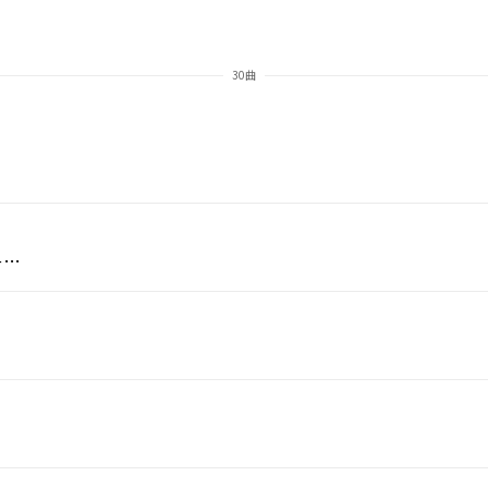
30曲
カ
シミア・キャット/メジャー・レイザー/トリー・レーンズ