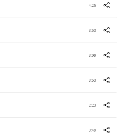
4:25
3:53
3:09
3:53
2:23
3:49