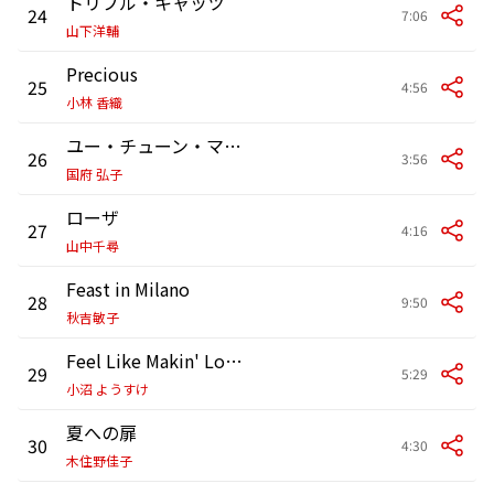
トリプル・キャッツ
24
7:06
山下洋輔
Precious
25
4:56
小林 香織
ユー・チューン・マイ・ハート
26
3:56
国府 弘子
ローザ
27
4:16
山中千尋
Feast in Milano
28
9:50
秋吉敏子
Feel Like Makin' Love
29
5:29
小沼 ようすけ
夏への扉
30
4:30
木住野佳子