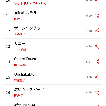
秋
吉 敏子,Lew Tabackin,秋吉 敏子=ルー・タバキン・ビッグ・バンド
星影のステラ
11
6:10
国府 弘子
ザ・ジャングラー
12
7:08
大西順子
サニー
13
4:34
小林 香織
Call of Dawn
14
5:57
山下洋輔
Unshakable
15
3:36
松居慶子
赤いヴェスピーノ
16
4:36
国府 弘子
Afro-Runner