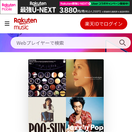
キャンペーン
料金プラン
楽天IDでログイン
Webプレイヤー
使い方
ご契約内容の確認・変更
ヘルプ
初回30日間無料お試し