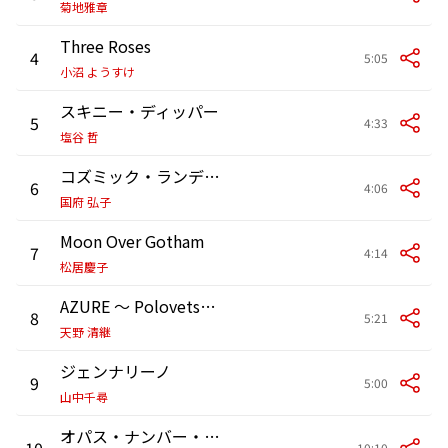
菊地雅章
Three Roses
4
5:05
小沼 ようすけ
スキニー・ディッパー
5
4:33
塩谷 哲
コズミック・ランデヴー
6
4:06
国府 弘子
Moon Over Gotham
7
4:14
松居慶子
AZURE ～ Polovetsian Dance from Opera "Prince Igor"
8
5:21
天野 清継
ジェンナリーノ
9
5:00
山中千尋
オパス・ナンバー・ゼロ
10
10:10