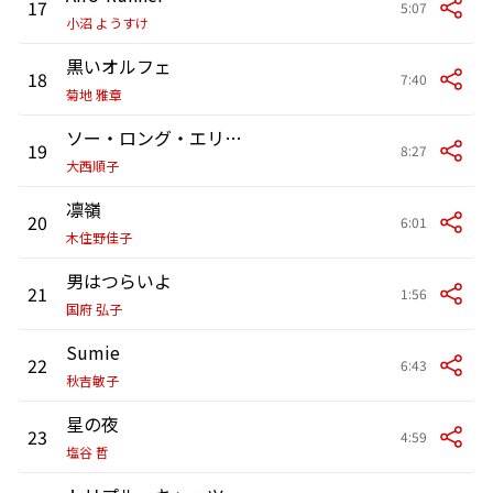
17
5:07
小沼 ようすけ
黒いオルフェ
18
7:40
菊地 雅章
ソー・ロング・エリック
19
8:27
大西順子
凛嶺
20
6:01
木住野佳子
男はつらいよ
21
1:56
国府 弘子
Sumie
22
6:43
秋吉敏子
星の夜
23
4:59
塩谷 哲