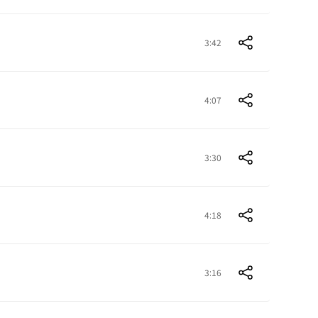
3:42
4:07
3:30
4:18
3:16