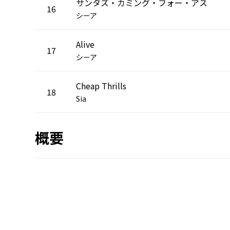
サンタズ・カミング・フォー・アス
16
シーア
Alive
17
シーア
Cheap Thrills
18
Sia
概要