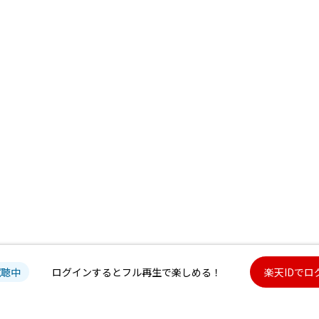
試聴中
ログインするとフル再生で楽しめる！
楽天IDでロ