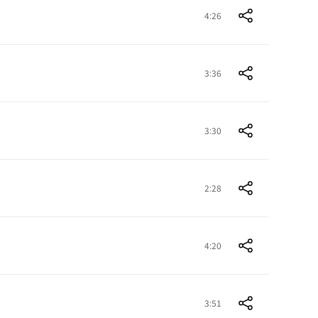
4:26
3:36
3:30
2:28
4:20
3:51