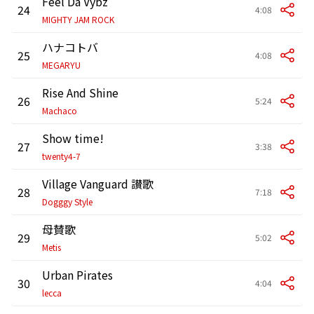
Feel Da Vybz
24
4:08
MIGHTY JAM ROCK
ハナコトバ
25
4:08
MEGARYU
Rise And Shine
26
5:24
Machaco
Show time!
27
3:38
twenty4-7
Village Vanguard 讃歌
28
7:18
Dogggy Style
母賛歌
29
5:02
Metis
Urban Pirates
30
4:04
lecca