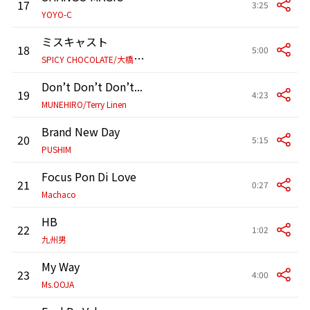
17
3:25
YOYO-C
ミスキャスト
18
5:00
S
PICY CHOCOLATE/大橋卓弥/奇妙礼太郎
Don’t Don’t Don’t...
19
4:23
MUNEHIRO/Terry Linen
Brand New Day
20
5:15
PUSHIM
Focus Pon Di Love
21
0:27
Machaco
HB
22
1:02
九州男
My Way
23
4:00
Ms.OOJA