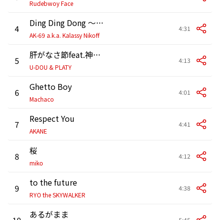
Rudebwoy Face
Ding Ding Dong ～心の鐘～
4
4:31
AK-69 a.k.a. Kalassy Nikoff
肝がなさ節feat.神谷千尋
5
4:13
U-DOU & PLATY
Ghetto Boy
6
4:01
Machaco
Respect You
7
4:41
AKANE
桜
8
4:12
miko
to the future
9
4:38
RYO the SKYWALKER
あるがまま
10
5:45