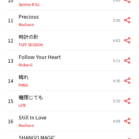
Spinna B-ILL
Precious
11
3:56
Machaco
時計の針
12
4:02
TUFF SESSION
Follow Your Heart
13
5:11
Rickie-G
晴れ
14
4:36
PANG
瞳閉じても
15
5:25
Lil'B
Still In Love
16
4:09
Machaco
SHANGO MAGIC