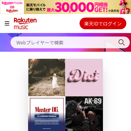
キャンペーン
料金プラン
楽天IDでログイン
Webプレイヤー
使い方
ご契約内容の確認・変更
ヘルプ
初回30日間無料お試し