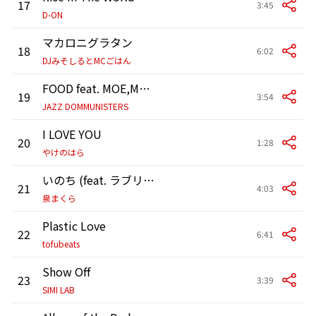
17
3:45
D-ON
マカロニグラタン
18
6:02
DJみそしるとMCごはん
FOOD feat. MOE,MARIA,OMSB,市川 愛
19
3:54
JAZZ DOMMUNISTERS
I LOVE YOU
20
1:28
やけのはら
いのち (feat. ラブリーサマーちゃん)
21
4:03
泉まくら
Plastic Love
22
6:41
tofubeats
Show Off
23
3:39
SIMI LAB