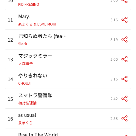
KID FRESINO
Mary.
11
3:16
泉まくら & ESME MORI
己知らぬ者たち (feat. PUNPEE)
12
3:19
5lack
マジックミラー
13
5:00
大森靖子
やりきれない
14
3:15
CHOUJI
スマトラ警備隊
15
2:42
相対性理論
as usual
16
2:53
泉まくら
Rise In The World