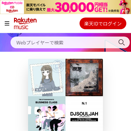
キャンペーン
料金プラン
楽天IDでログイン
Webプレイヤー
使い方
ご契約内容の確認・変更
ヘルプ
初回30日間無料お試し