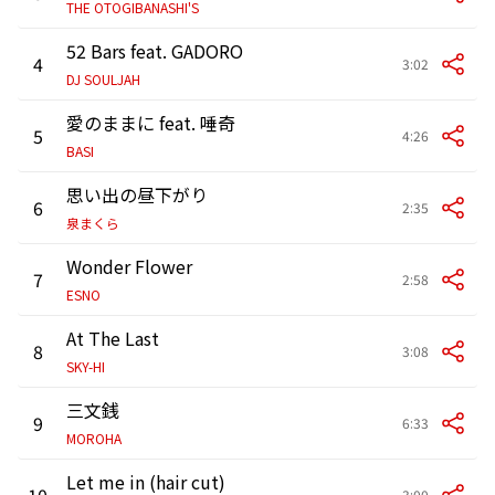
THE OTOGIBANASHI'S
52 Bars feat. GADORO
4
3:02
DJ SOULJAH
愛のままに feat. 唾奇
5
4:26
BASI
思い出の昼下がり
6
2:35
泉まくら
Wonder Flower
7
2:58
ESNO
At The Last
8
3:08
SKY-HI
三文銭
9
6:33
MOROHA
Let me in (hair cut)
10
3:00