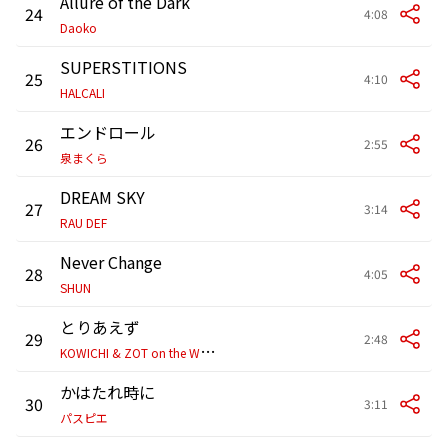
Allure of the Dark
24
4:08
Daoko
SUPERSTITIONS
25
4:10
HALCALI
エンドロール
26
2:55
泉まくら
DREAM SKY
27
3:14
RAU DEF
Never Change
28
4:05
SHUN
とりあえず
29
2:48
K
OWICHI & ZOT on the WAVE
かはたれ時に
30
3:11
パスピエ