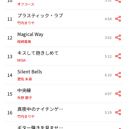
オフコース
プラスティック・ラブ
11
4:54
竹内まりや
Magical Way
12
3:52
尾崎亜美
キスして抱きしめて
13
5:12
MISIA
Silent Bells
14
6:10
遊佐 未森
中央線
15
4:07
矢野 顕子
真夜中のナイチンゲール
16
5:19
竹内まりや
ギター弾きを見ませんか