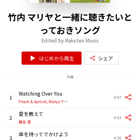
竹内 マリヤと一緒に聴きたいと
っておきソング
Edited by Rakuten Music
はじめから再生
シェア
30曲
Watching Over You
1
4:57
P
each & Apricot, Mariya Takeuchi & Anri
愛を教えて
2
4:53
椎名 恵
傘を持ってでかけよう
3
4:36