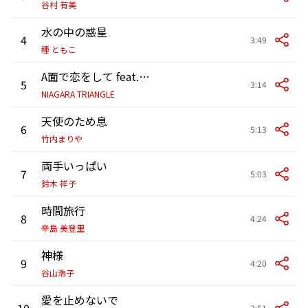
谷村 有美
水の中の惑星
4
3:49
種 ともこ
A面で恋をして feat. 佐野元春,杉 真理,大滝 詠一
5
3:14
NIAGARA TRIANGLE
天使のため息
6
5:13
竹内まりや
両手いっぱい
7
5:03
鈴木 祥子
時間旅行
8
4:24
辛島 美登里
神様
9
4:20
谷山浩子
愛を止めないで
10
3:51