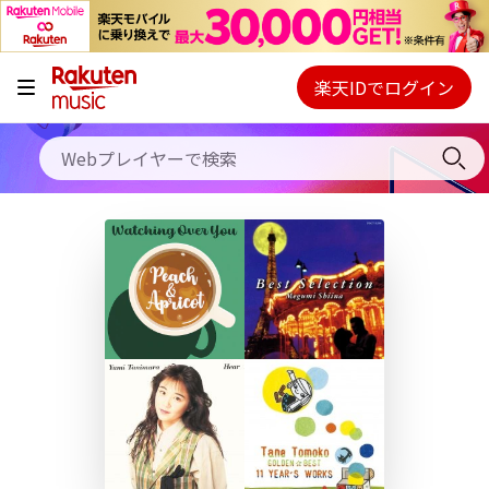
キャンペーン
料金プラン
楽天IDでログイン
Webプレイヤー
使い方
ご契約内容の確認・変更
ヘルプ
初回30日間無料お試し