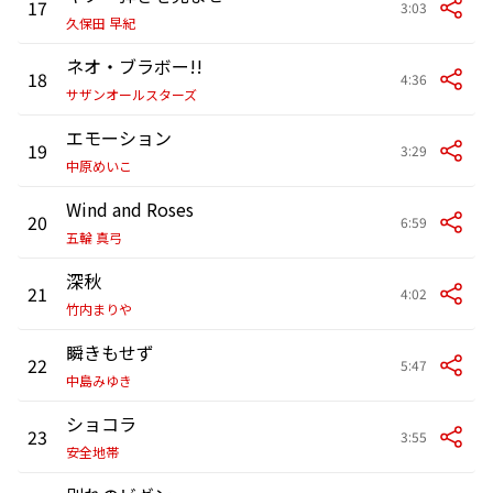
17
3:03
久保田 早紀
ネオ・ブラボー!!
18
4:36
サザンオールスターズ
エモーション
19
3:29
中原めいこ
Wind and Roses
20
6:59
五輪 真弓
深秋
21
4:02
竹内まりや
瞬きもせず
22
5:47
中島みゆき
ショコラ
23
3:55
安全地帯