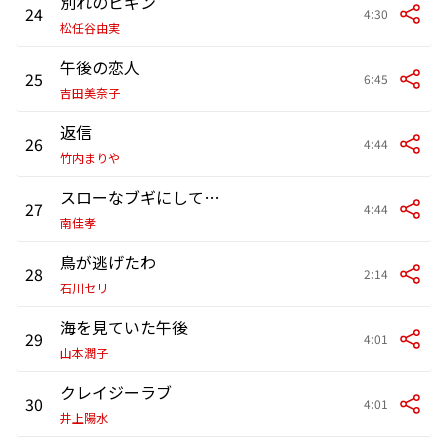
別れのビギン
24
4:30
松任谷由実
午後の恋人
25
6:45
吉田美奈子
返信
26
4:44
竹内まりや
スローなブギにしてくれ(I want you)
27
4:44
南佳孝
鳥が逃げたわ
28
2:14
石川セリ
海を見ていた午後
29
4:01
山本潤子
クレイジーラブ
30
4:01
井上陽水