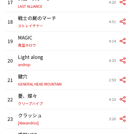
17
4:20
LAST ALLIANCE
戦士の屍のマーチ
18
4:51
ストレイテナー
MAGIC
19
4:14
真空ホロウ
Light along
20
4:33
androp
鍵穴
21
2:59
GENERAL HEAD MOUNTAIN
憂、燦々
22
4:10
クリープハイプ
クラッシュ
23
3:26
[Alexandros]