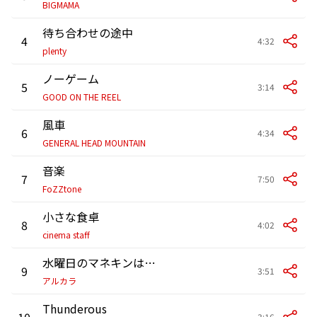
BIGMAMA
待ち合わせの途中
4
4:32
plenty
ノーゲーム
5
3:14
GOOD ON THE REEL
風車
6
4:34
GENERAL HEAD MOUNTAIN
音楽
7
7:50
FoZZtone
小さな食卓
8
4:02
cinema staff
水曜日のマネキンは笑う
9
3:51
アルカラ
Thunderous
10
3:16