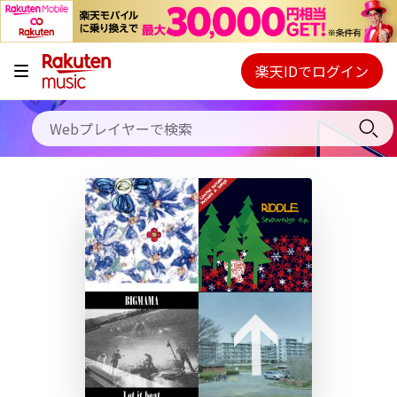
キャンペーン
料金プラン
楽天IDでログイン
Webプレイヤー
使い方
ご契約内容の確認・変更
ヘルプ
初回30日間無料お試し