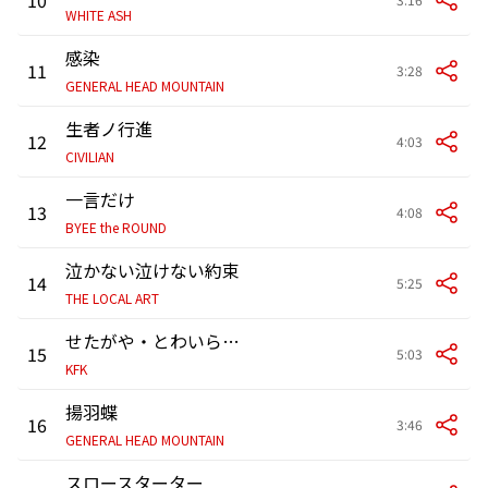
WHITE ASH
感染
11
3:28
GENERAL HEAD MOUNTAIN
生者ノ行進
12
4:03
CIVILIAN
一言だけ
13
4:08
BYEE the ROUND
泣かない泣けない約束
14
5:25
THE LOCAL ART
せたがや・とわいらいと
15
5:03
KFK
揚羽蝶
16
3:46
GENERAL HEAD MOUNTAIN
スロースターター