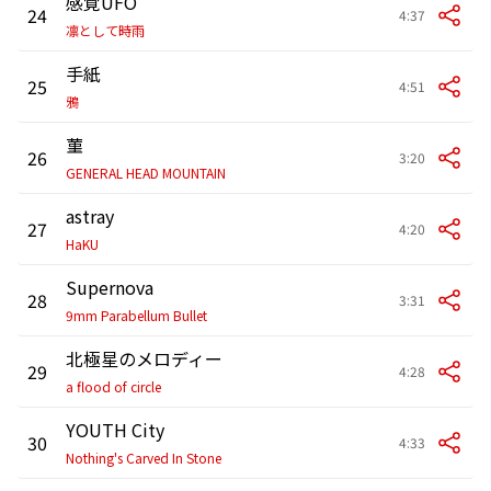
感覚UFO
24
4:37
凛として時雨
手紙
25
4:51
鴉
菫
26
3:20
GENERAL HEAD MOUNTAIN
astray
27
4:20
HaKU
Supernova
28
3:31
9mm Parabellum Bullet
北極星のメロディー
29
4:28
a flood of circle
YOUTH City
30
4:33
Nothing's Carved In Stone