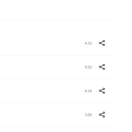
4:33
5:02
4:16
3:05