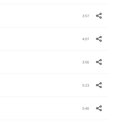
3:57
4:07
3:56
5:23
5:40