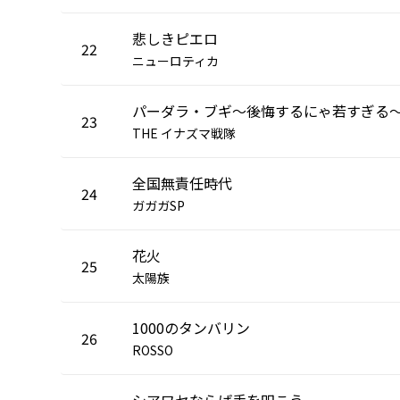
悲しきピエロ
22
ニューロティカ
パーダラ・ブギ〜後悔するにゃ若すぎる
23
THE イナズマ戦隊
全国無責任時代
24
ガガガSP
花火
25
太陽族
1000のタンバリン
26
ROSSO
シアワセならば手を叩こう