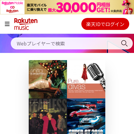
キャンペーン
料金プラン
楽天IDでログイン
Webプレイヤー
使い方
ご契約内容の確認・変更
ヘルプ
初回30日間無料お試し