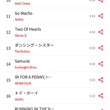
Wild Cherry
So Macho
11
3:24
Sinitta
Two Of Hearts
12
4:54
Stacey Q
ダンシング・シスター
13
3:03
The Nolans
Samurai
14
4:39
Dschinghis Khan
IN FOR A PENNY, IN FOR A POUND
15
3:03
ARABESQUE
トイ・ボーイ
16
3:10
Sinitta
RUNNING IN THE 90'S