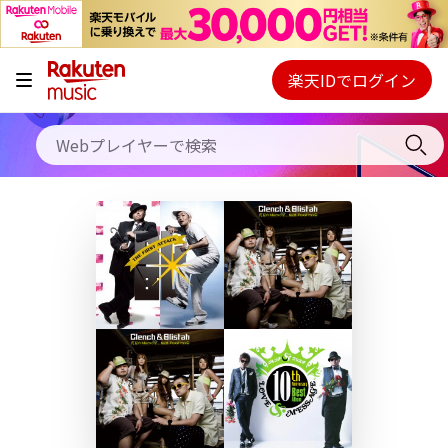
キャンペーン
料金プラン
楽天IDでログイン
Webプレイヤー
使い方
ご契約内容の確認・変更
ヘルプ
初回30日間無料お試し