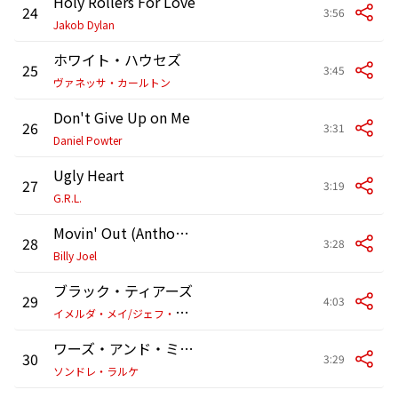
Holy Rollers For Love
24
3:56
Jakob Dylan
ホワイト・ハウセズ
25
3:45
ヴァネッサ・カールトン
Don't Give Up on Me
26
3:31
Daniel Powter
Ugly Heart
27
3:19
G.R.L.
Movin' Out (Anthony's Song)
28
3:28
Billy Joel
ブラック・ティアーズ
29
4:03
イ
メルダ・メイ/ジェフ・ベック
ワーズ・アンド・ミュージック
30
3:29
ソンドレ・ラルケ