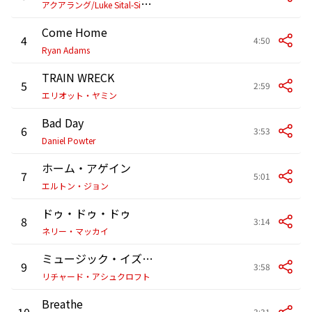
ア
クアラング/Luke Sital-Singh
Come Home
4
4:50
Ryan Adams
TRAIN WRECK
5
2:59
エリオット・ヤミン
Bad Day
6
3:53
Daniel Powter
ホーム・アゲイン
7
5:01
エルトン・ジョン
ドゥ・ドゥ・ドゥ
8
3:14
ネリー・マッカイ
ミュージック・イズ・パワー
9
3:58
リチャード・アシュクロフト
Breathe
10
3:31