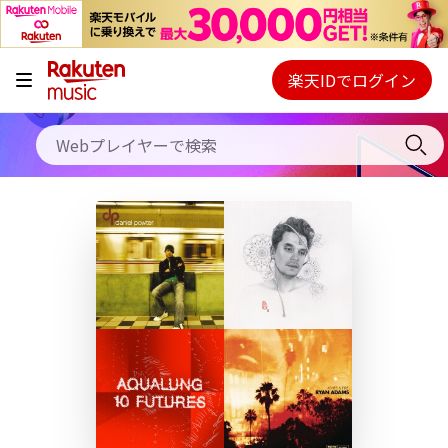
キャンペーン
料金プラン
楽天IDでログイン
Webプレイヤー
使い方
ご契約内容の確認・変更
ヘルプ
初回30日間無料お試し