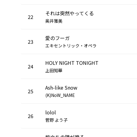
それは突然やってくる
22
奥井雅美
愛のフーガ
23
エキセントリック・オペラ
HOLY NIGHT TONIGHT
24
上田知華
Ash-like Snow
25
(K)NoW_NAME
lolol
26
菅野 よう子
旅立ちの鐘が鳴る