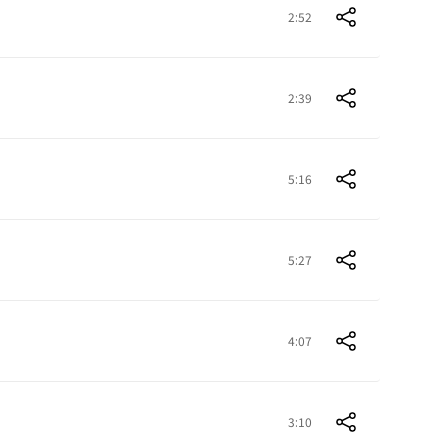
2:52
2:39
5:16
5:27
4:07
3:10