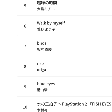
喧嘩の時間
5
大島ミチル
Walk by myself
6
菅野 よう子
birds
7
坂本 真綾
rise
8
origa
blue eyes
9
溝口肇
10
木村弓