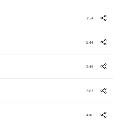
3:14
5:44
3:45
2:03
4:46