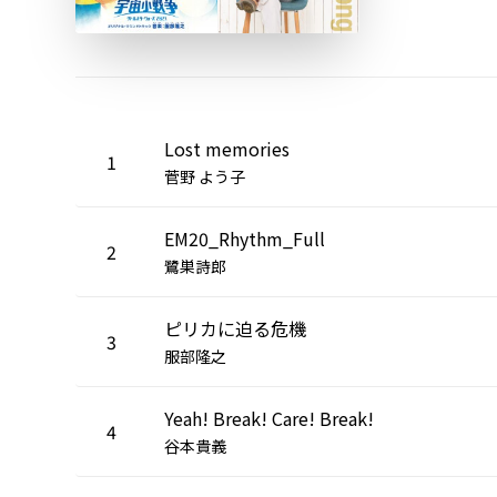
Lost memories
1
菅野 よう子
EM20_Rhythm_Full
2
鷺巣詩郎
ピリカに迫る危機
3
服部隆之
Yeah! Break! Care! Break!
4
谷本貴義