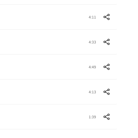
4:11
4:33
4:49
4:13
1:39