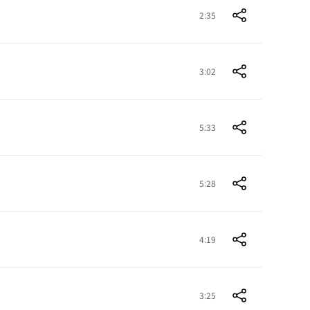
2:35
3:02
5:33
5:28
4:19
3:25