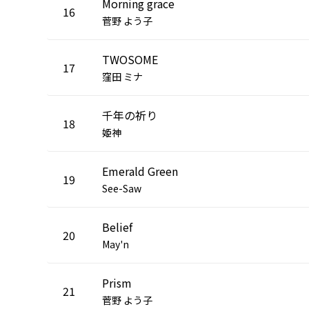
Morning grace
16
菅野 よう子
TWOSOME
17
窪田 ミナ
千年の祈り
18
姫神
Emerald Green
19
See-Saw
Belief
20
May'n
Prism
21
菅野 よう子