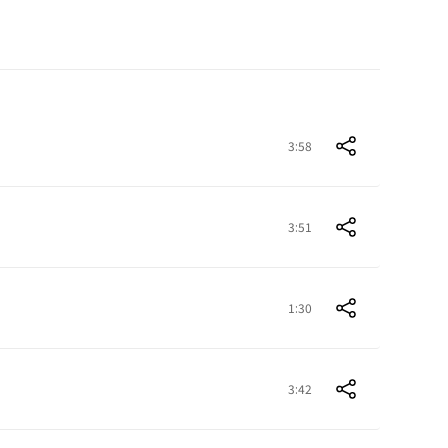
3:58
3:51
1:30
3:42