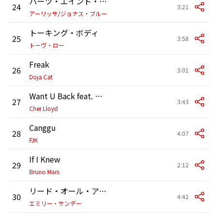
ハーツ・エイント・ゴナ・ライ
24
3:21
アーリッサ/ジョナス・ブルー
トーキング・ボディ
25
3:58
トーヴ・ロー
Freak
26
3:01
Doja Cat
Want U Back feat. Snoop Dogg
27
3:43
Cher Lloyd
Canggu
28
4:07
FJK
If I Knew
29
2:12
Bruno Mars
リード・オール・アバウト・イット パートⅢ
30
4:42
エミリー・サンデー