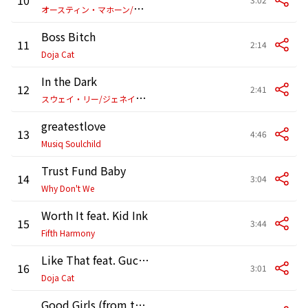
オ
ースティン・マホーン/フロー・ライダー
Boss Bitch
11
2:14
Doja Cat
In the Dark
12
2:41
ス
ウェイ・リー/ジェネイ・アイコ
greatestlove
13
4:46
Musiq Soulchild
Trust Fund Baby
14
3:04
Why Don't We
Worth It feat. Kid Ink
15
3:44
Fifth Harmony
Like That feat. Gucci Mane
16
3:01
Doja Cat
Good Girls (from the "Ghostbusters" Original Motion Picture Soundtrack)