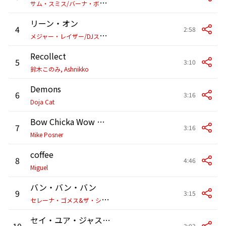
サ
ム・スミス/バーナ・ボーイ
リーン・オン
4
2:58
メ
ジャー・レイザー/DJスネイク/ムー
Recollect
5
3:10
鈴木このみ, Ashnikko
Demons
6
3:16
Doja Cat
Bow Chicka Wow Wow
7
3:16
Mike Posner
coffee
8
4:46
Miguel
バン・バン・バン
9
3:15
セ
レーナ・ゴメス&ザ・シーン
セイ・ユア・ジャスト・ア・フレンド feat. フロー・ライダー
10
3:02