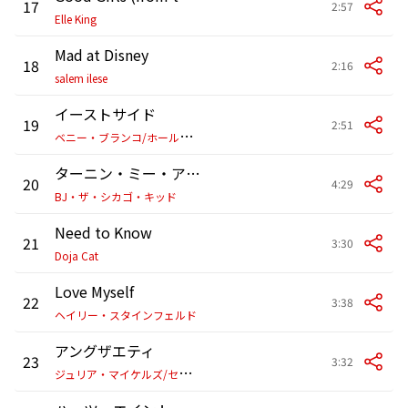
17
2:57
Elle King
Mad at Disney
18
2:16
salem ilese
イーストサイド
19
2:51
ベ
ニー・ブランコ/ホールジー/カリード
ターニン・ミー・アップ
20
4:29
BJ・ザ・シカゴ・キッド
Need to Know
21
3:30
Doja Cat
Love Myself
22
3:38
ヘイリー・スタインフェルド
アングザエティ
23
3:32
ジ
ュリア・マイケルズ/セレーナ・ゴメス