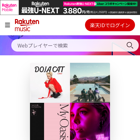
キャンペーン
料金プラン
楽天IDでログイン
Webプレイヤー
使い方
ご契約内容の確認・変更
ヘルプ
初回30日間無料お試し