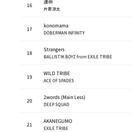
運命
16
片寄涼太
konomama
17
DOBERMAN INFINITY
Strangers
18
BALLISTIK BOYZ from EXILE TRIBE
WILD TRIBE
19
ACE OF SPADES
2words (Main Less)
20
DEEP SQUAD
AKANEGUMO
21
EXILE TRIBE