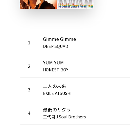
Gimme Gimme
1
DEEP SQUAD
YUM YUM
2
HONEST BOY
二人の未来
3
EXILE ATSUSHI
最後のサクラ
4
三代目 J Soul Brothers