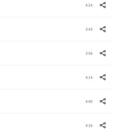
4:24
3:43
3:56
4:14
4:40
4:16