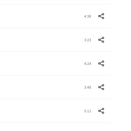
4:38
3:23
4:24
3:48
5:11