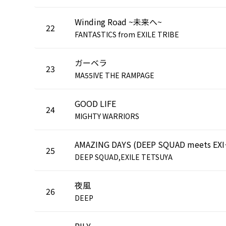
Winding Road ~未来へ~
22
FANTASTICS from EXILE TRIBE
ガーベラ
23
MA55IVE THE RAMPAGE
GOOD LIFE
24
MIGHTY WARRIORS
AMAZING DA
25
DEEP SQUAD,EXILE TETSUYA
夜風
26
DEEP
RILY