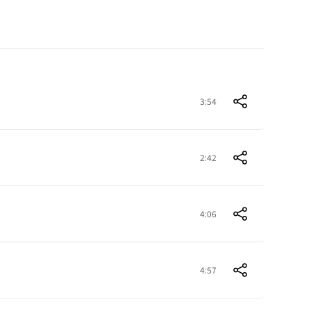
3:54
2:42
4:06
4:57