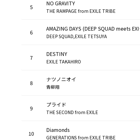
NO GRAVITY
5
THE RAMPAGE from EXILE TRIBE
AMAZING 
6
DEEP SQUAD,EXILE TETSUYA
DESTINY
7
EXILE TAKAHIRO
ナツノニオイ
8
青柳翔
プライド
9
THE SECOND from EXILE
Diamonds
10
GENERATIONS from EXILE TRIBE