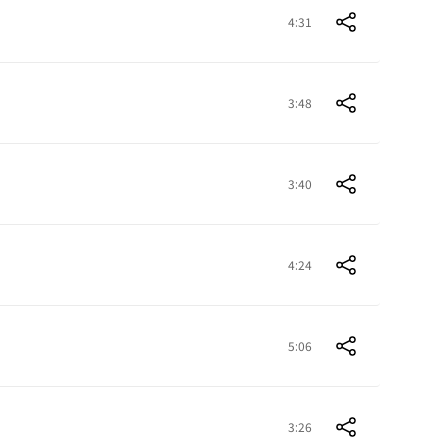
4:31
3:48
3:40
4:24
5:06
3:26