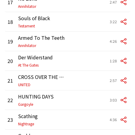
17
2:47
Annihilator
Souls of Black
18
3:22
Testament
Armed To The Teeth
19
4:26
Annihilator
Der Widerstand
20
1:28
At The Gates
CROSS OVER THE LINE
21
2:57
UNITED
HUNTING DAYS
22
3:03
Gargoyle
Scathing
23
4:36
Nightrage