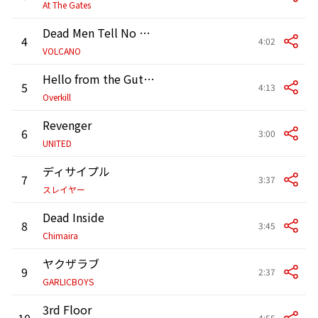
At The Gates
Dead Men Tell No Tales
4
4:02
VOLCANO
Hello from the Gutter
5
4:13
Overkill
Revenger
6
3:00
UNITED
ディサイプル
7
3:37
スレイヤー
Dead Inside
8
3:45
Chimaira
ヤクザラブ
9
2:37
GARLICBOYS
3rd Floor
10
4:55