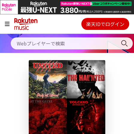
キャンペーン
料金プラン
楽天IDでログイン
Webプレイヤー
使い方
ご契約内容の確認・変更
ヘルプ
初回30日間無料お試し