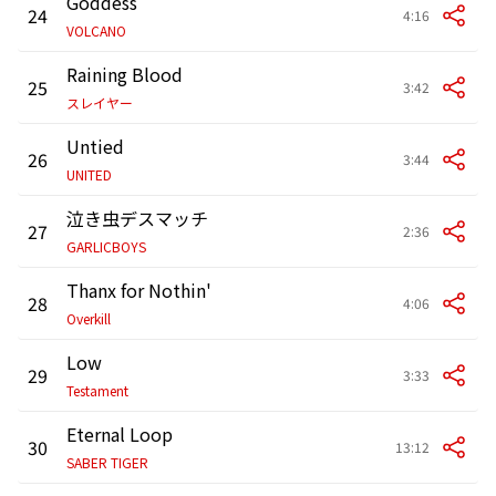
Goddess
24
4:16
VOLCANO
Raining Blood
25
3:42
スレイヤー
Untied
26
3:44
UNITED
泣き虫デスマッチ
27
2:36
GARLICBOYS
Thanx for Nothin'
28
4:06
Overkill
Low
29
3:33
Testament
Eternal Loop
30
13:12
SABER TIGER