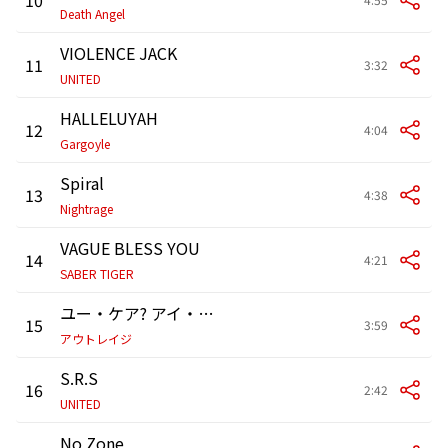
Death Angel
VIOLENCE JACK
11
3:32
UNITED
HALLELUYAH
12
4:04
Gargoyle
Spiral
13
4:38
Nightrage
VAGUE BLESS YOU
14
4:21
SABER TIGER
ユー・ケア? アイ・ドント・ケア
15
3:59
アウトレイジ
S.R.S
16
2:42
UNITED
No Zone