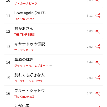
ザ・カーナビーツ
Love Again (2017)
11
5:11
The KanLeKeeZ
おかあさん
12
3:03
THE TEMPTERS
キサナドゥの伝説
13
2:02
ザ・ジャガーズ
草原の輝き
14
2:44
ジ
ャッキー吉川とブルー・コメッツ
別れても好きな人
15
3:03
パープル・シャドウズ
ブルー・シャトウ
16
3:52
The KanLeKeeZ
にがい涙