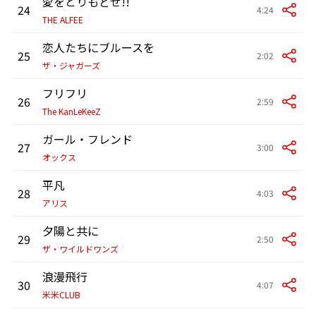
愛をとりもどせ!!
24
4:24
THE ALFEE
恋人たちにブルースを
25
2:02
ザ・ジャガーズ
フリフリ
26
2:59
The KanLeKeeZ
ガール・フレンド
27
3:00
オックス
平凡
28
4:03
アリス
夕陽と共に
29
2:50
ザ・ワイルドワンズ
浪漫飛行
30
4:07
米米CLUB