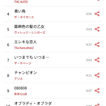
THE ALFEE
青い鳥
4
3:50
ザ・タイガース
亜麻色の髪の乙女
5
3:03
ヴィレッジ・シンガーズ
エレキな恋人
6
4:37
The KanLeKeeZ
いつまでも いつまでも
7
3:03
ザ・サベージ
チャンピオン
8
4:11
アリス
080808
9
4:07
米米CLUB
オブラディ・オブラダ
10
3:03