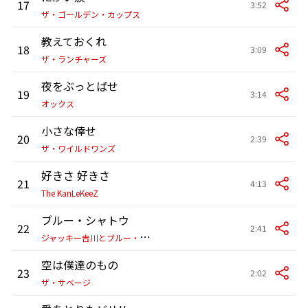
17
3:52
ザ・ゴールデン・カップス
教えておくれ
18
3:09
ザ・ランチャーズ
夜をぶっとばせ
19
3:14
オックス
小さな倖せ
20
2:39
ザ・ワイルドワンズ
好きさ 好きさ
21
4:13
The KanLeKeeZ
ブルー・シャトウ
22
2:41
ジ
ャッキー吉川とブルー・コメッツ
空は僕達のもの
23
2:02
ザ・サベージ