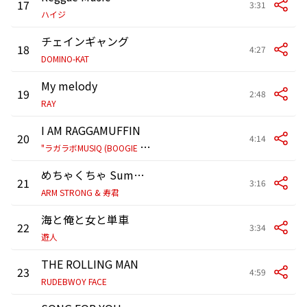
17
3:31
ハイジ
チェインギャング
18
4:27
DOMINO-KAT
My melody
19
2:48
RAY
I AM RAGGAMUFFIN
20
4:14
"
ラガラボMUSIQ (BOOGIE MAN, VADER, ARM STRONG)"
めちゃくちゃ Summer Deh Yah ゆ ～の～ ?
21
3:16
ARM STRONG & 寿君
海と俺と女と単車
22
3:34
遊人
THE ROLLING MAN
23
4:59
RUDEBWOY FACE