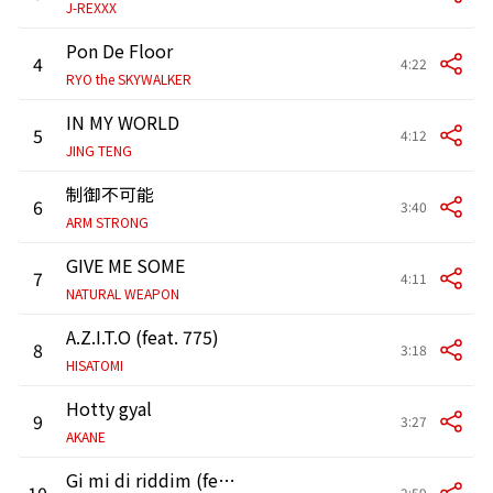
J-REXXX
Pon De Floor
4
4:22
RYO the SKYWALKER
IN MY WORLD
5
4:12
JING TENG
制御不可能
6
3:40
ARM STRONG
GIVE ME SOME
7
4:11
NATURAL WEAPON
A.Z.I.T.O (feat. 775)
8
3:18
HISATOMI
Hotty gyal
9
3:27
AKANE
Gi mi di riddim (feat. MINMI & ジャパニーズマゲニーズ)
10
2:59