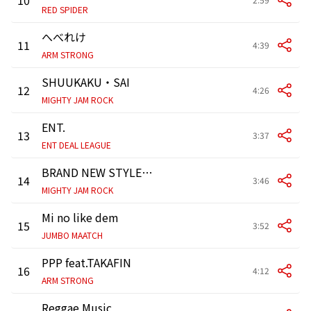
RED SPIDER
へべれけ
11
4:39
ARM STRONG
SHUUKAKU・SAI
12
4:26
MIGHTY JAM ROCK
ENT.
13
3:37
ENT DEAL LEAGUE
BRAND NEW STYLE Hi-Fi
14
3:46
MIGHTY JAM ROCK
Mi no like dem
15
3:52
JUMBO MAATCH
PPP feat.TAKAFIN
16
4:12
ARM STRONG
Reggae Music