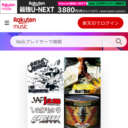
キャンペーン
料金プラン
楽天IDでログイン
Webプレイヤー
使い方
ご契約内容の確認・変更
ヘルプ
初回30日間無料お試し