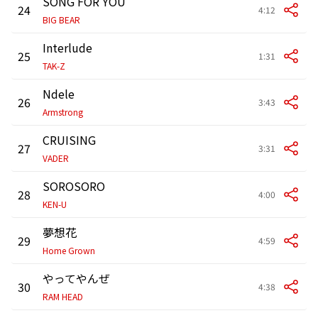
SONG FOR YOU
24
4:12
BIG BEAR
Interlude
25
1:31
TAK-Z
Ndele
26
3:43
Armstrong
CRUISING
27
3:31
VADER
SOROSORO
28
4:00
KEN-U
夢想花
29
4:59
Home Grown
やってやんぜ
30
4:38
RAM HEAD