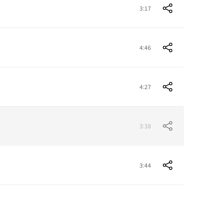
3:17
4:46
4:27
3:38
3:44