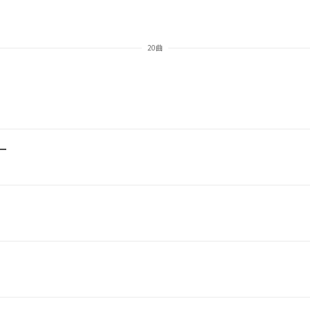
20曲
ー