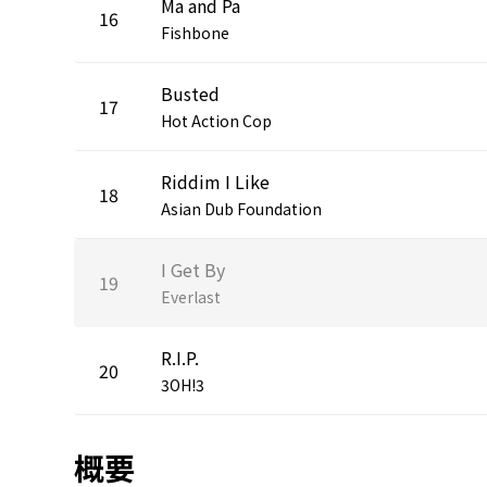
Ma and Pa
16
Fishbone
Busted
17
Hot Action Cop
Riddim I Like
18
Asian Dub Foundation
I Get By
19
Everlast
R.I.P.
20
3OH!3
概要