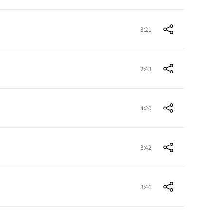
3:21
2:43
4:20
3:42
3:46