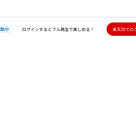
試聴中
ログインするとフル再生で楽しめる！
楽天IDでロ