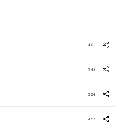
4:01
3:45
3:24
4:57