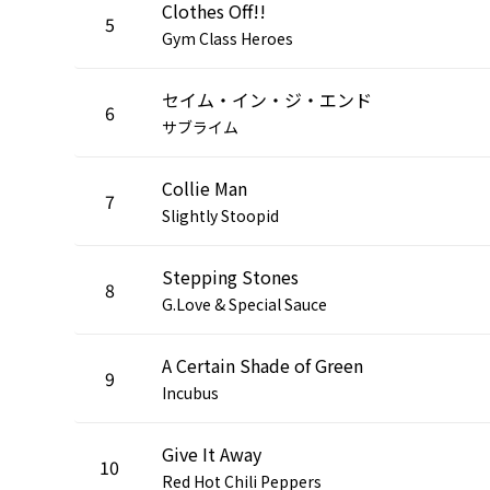
Clothes Off!!
5
Gym Class Heroes
セイム・イン・ジ・エンド
6
サブライム
Collie Man
7
Slightly Stoopid
Stepping Stones
8
G.Love & Special Sauce
A Certain Shade of Green
9
Incubus
Give It Away
10
Red Hot Chili Peppers