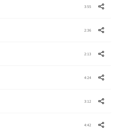
3:55
2:36
2:13
4:24
3:12
4:42