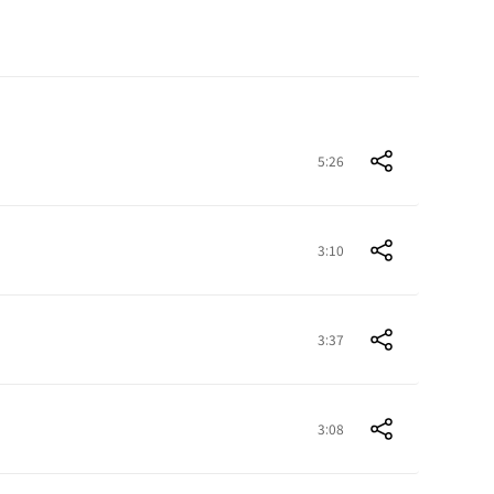
5:26
3:10
3:37
3:08