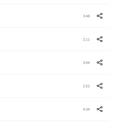
3:48
2:11
3:09
2:22
4:34