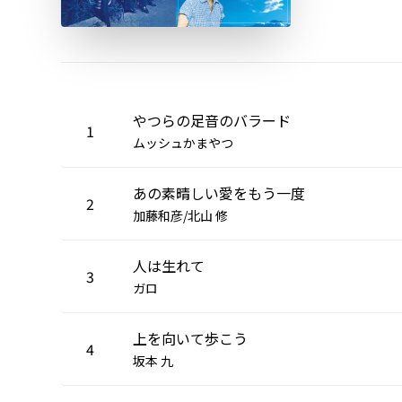
やつらの足音のバラード
1
ムッシュかまやつ
あの素晴しい愛をもう一度
2
加藤和彦/北山 修
人は生れて
3
ガロ
上を向いて歩こう
4
坂本 九