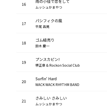
雨の小径で恋をして
16
ムッシュかまやつ
パシフィクの風
17
平尾 昌晃
ゴム紐売り
18
鈴木 慶一
プンスカピン!
19
堺正章 & Rockon Social Club
Surfin' Hard
20
WACK WACK RHYTHM BAND
さみしい さみしい
21
ムッシュかまやつ