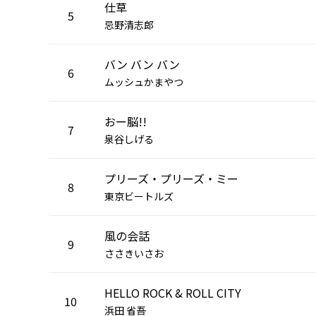
仕草
5
忌野清志郎
バン バン バン
6
ムッシュかまやつ
おー脳!!
7
泉谷しげる
プリーズ・プリーズ・ミー
8
東京ビートルズ
風の会話
9
ささきいさお
HELLO ROCK & ROLL CITY
10
浜田 省吾