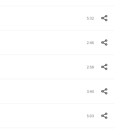
5:32
2:46
2:58
3:40
5:03