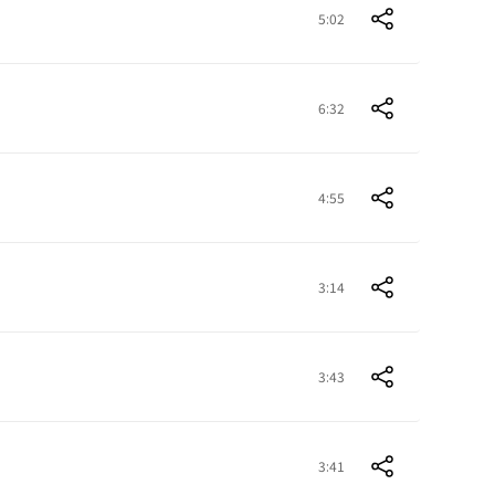
5:02
6:32
4:55
3:14
3:43
3:41