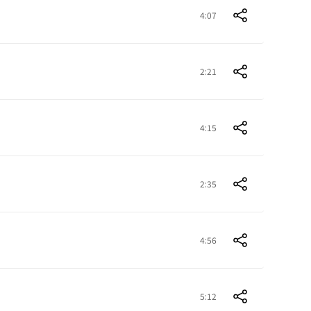
4:07
2:21
4:15
2:35
4:56
5:12