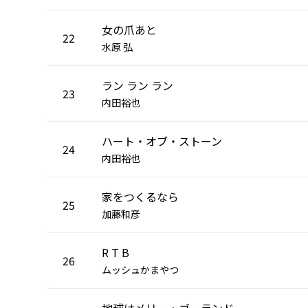
女の爪あと
22
水原 弘
ラン ラン ラン
23
内田裕也
ハート・オブ・ストーン
24
内田裕也
家をつくるなら
25
加藤和彦
R T B
26
ムッシュかまやつ
地球はメリー・ゴーランド