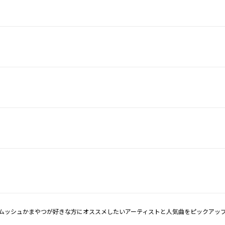
ムッシュかまやつが好きな方にオススメしたいアーティストと人気曲をピックアッ