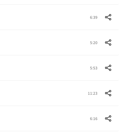
6:39
5:20
5:53
11:23
6:16