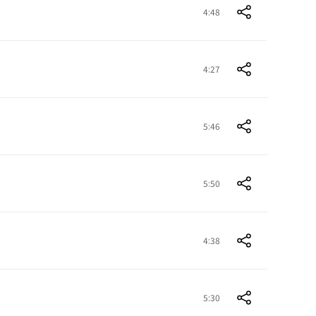
4:48
4:27
5:46
5:50
4:38
5:30