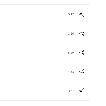
5:47
3:36
5:50
4:33
3:27