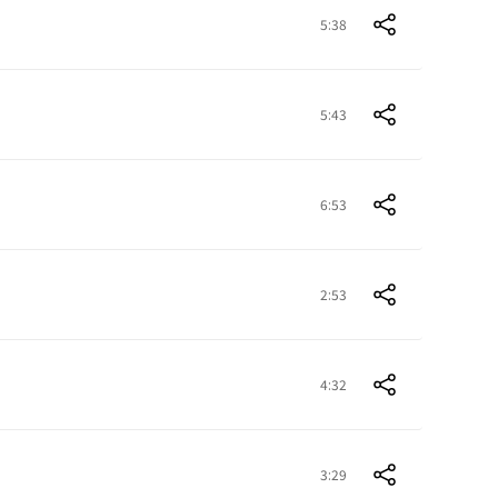
5:38
5:43
6:53
2:53
4:32
3:29