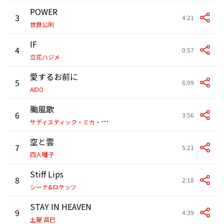
POWER
3
4:21
世良公則
IF
4
0:57
立花ハジメ
愛するお前に
5
6:09
AIDO
颱風歌
6
3:56
サ
ディスティック・ミカ・バンド
空と雲
7
5:21
四人囃子
Stiff Lips
8
2:18
シーナ&ロケッツ
STAY IN HEAVEN
9
4:39
土屋 昌巳