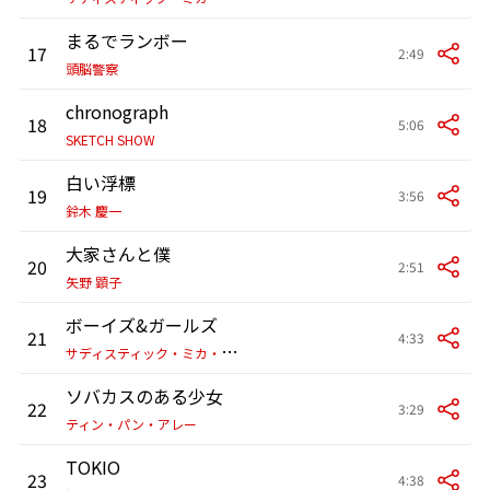
まるでランボー
17
2:49
頭脳警察
chronograph
18
5:06
SKETCH SHOW
白い浮標
19
3:56
鈴木 慶一
大家さんと僕
20
2:51
矢野 顕子
ボーイズ&ガールズ
21
4:33
サ
ディスティック・ミカ・バンド
ソバカスのある少女
22
3:29
ティン・パン・アレー
TOKIO
23
4:38