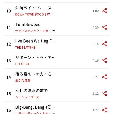
沖縄ベイ・ブルース
10
1:00
D
OWN TOWN BOOGIE WOOGIE BAND
Tumbleweed
11
4:20
サ
ディスティック・ミカ・バンド
I've Been Waiting For You
12
3:14
THE BEATNIKS
リターン・トゥ・アフリカ
13
4:16
GODIEGO
後ろ姿のトナカイらしき
14
3:21
あがた森魚
幸せの洪水の前で
15
5:12
ムーンライダーズ
Big-Bang, Bang!(愛的相対性理論)
16
4:27
サ
ディスティック・ミカ・バンド