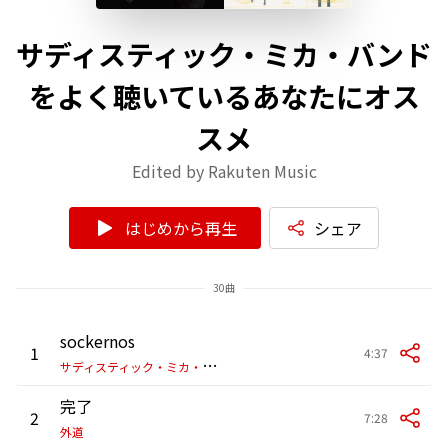
サディスティック・ミカ・バンド
をよく聴いているあなたにオス
スメ
Edited by Rakuten Music
はじめから再生
シェア
30曲
sockernos
1
4:37
サ
ディスティック・ミカ・バンド
完了
2
7:28
外道