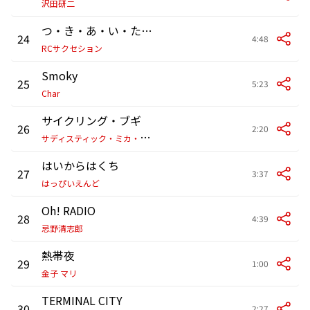
沢田研二
つ・き・あ・い・た・い
24
4:48
RCサクセション
Smoky
25
5:23
Char
サイクリング・ブギ
26
2:20
サ
ディスティック・ミカ・バンド
はいからはくち
27
3:37
はっぴいえんど
Oh! RADIO
28
4:39
忌野清志郎
熱帯夜
29
1:00
金子 マリ
TERMINAL CITY
30
2:27