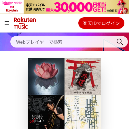
キャンペーン
料金プラン
楽天IDでログイン
Webプレイヤー
使い方
ご契約内容の確認・変更
ヘルプ
初回30日間無料お試し