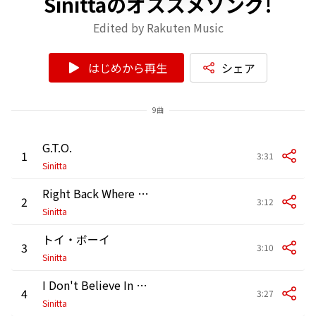
Sinittaのオススメソング!
Edited by Rakuten Music
はじめから再生
シェア
9曲
G.T.O.
1
3:31
Sinitta
Right Back Where We Started From
2
3:12
Sinitta
トイ・ボーイ
3
3:10
Sinitta
I Don't Believe In Miracles
4
3:27
Sinitta