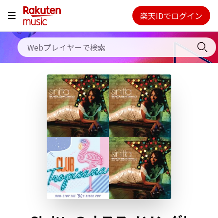
料金プラン
楽天IDでログイン
Webプレイヤー
使い方
ご契約内容の確認・変更
ヘルプ
初回30日間無料お試し