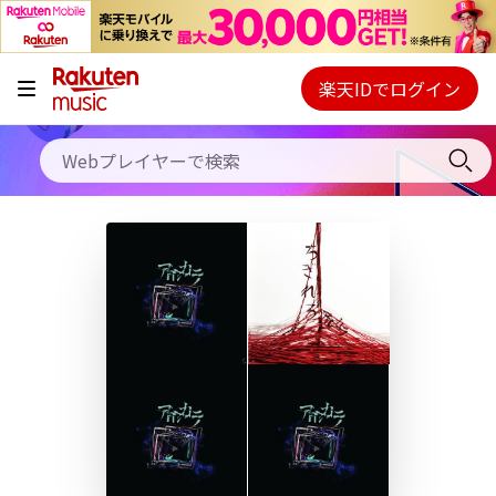
キャンペーン
料金プラン
楽天IDでログイン
Webプレイヤー
使い方
ご契約内容の確認・変更
ヘルプ
初回30日間無料お試し