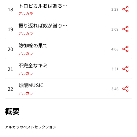
トロピカルおばあちゃん〜ばーばばばぁ〜
18
3:27
アルカラ
振り返れば奴が蹴り上げる
19
3:09
アルカラ
防御線の果て
20
4:08
アルカラ
不完全なキミ
21
3:31
アルカラ
炒飯MUSIC
22
3:46
アルカラ
概要
アルカラのベストセレクション